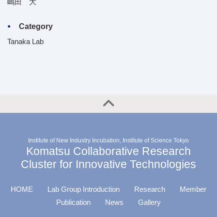
嶋田 大
Category
Tanaka Lab
Institute of New Industry Incubation, Institute of Science Tokyo
Komatsu Collaborative Research
Cluster for Innovative Technologies
HOME
Lab Group Introduction
Research
Member
Publication
News
Gallery