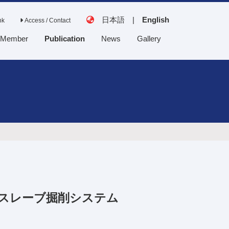
日本語
|
English
nk
Access / Contact
Member
Publication
News
Gallery
Tanaka Lab
Saito Lab
Collaborative
laboratory
スレーブ掘削システム