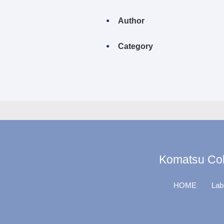
Author
Category
Komatsu Coll
HOME
Lab