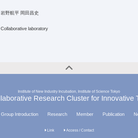
岩野航平 岡田昌史
Collaborative laboratory
Institute of New Industry Incubation, Institute of Science Tokyo
aborative Research Cluster for Innovative
 Group Introduction
Research
Member
Publication
N
Link
Access / Contact