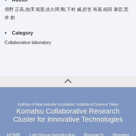
増野 正高,池澤 篤憲,佐久間 剛,下村 威,折笠 有基,稲田 康宏,荒
井 創
Category
Collaborative laboratory
Institute of New Industry Incubation, Institute of Science Tokyo
Komatsu Collaborative Research
Cluster for Innovative Technologies
HOME
Lab Group Introduction
Research
Member