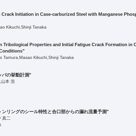
 Crack Initiation in Case-carburized Steel with Manganese Phos
 Kikuchi,Shinji Tanaka
Tribological Properties and Initial Fatigue Crack Formation in 
 Conditions"
 Tamura,Masao Kikuchi,Shinji Tanaka
ッパの挙動計測"
,山本 浩
トンリングのシール特性と合口部からの漏れ流量予測"
中 真二
)
.