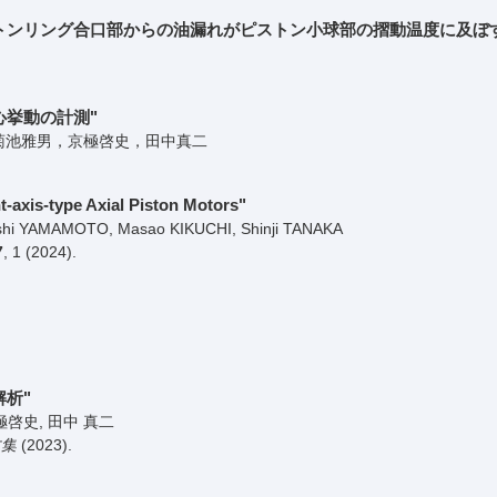
トンリング合口部からの油漏れがピストン小球部の摺動温度に及ぼ
心挙動の計測"
菊池雅男，京極啓史，田中真二
nt-axis-type Axial Piston Motors"
oshi YAMAMOTO, Masao KIKUCHI, Shinji TANAKA
7
,
1
(2024)
.
析"
極啓史, 田中 真二
文集
(2023)
.