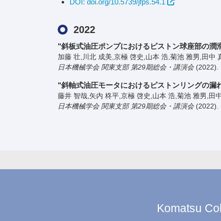
DOI: doi.org/10.5739/jfps.54.1
2022
"斜板式油圧ポンプにおけるピストン球座部の潤滑
加藤 壮,川北 成美,京極 啓史,山本 浩,菊池 雅男,田中 
日本機械学会 関東支部 第29期総会・講演会
(2022)
.
"斜軸式油圧モータにおけるピストンリングの漏
藤井 智哉,矢内 柊平,京極 啓史,山本 浩,菊池 雅男,田
日本機械学会 関東支部 第29期総会・講演会
(2022)
.
Komatsu Coll