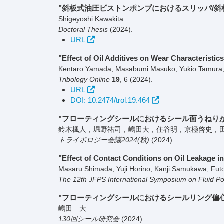
"斜板式油圧ピストンポンプにおけるスリッパ/斜
Shigeyoshi Kawakita
Doctoral Thesis
(2024)
.
URL
"Effect of Oil Additives on Wear Characterist
Kentaro Yamada, Masabumi Masuko, Yukio Tamura, 
Tribology Online
19
,
6
(2024)
.
URL
DOI: 10.2474/trol.19.464
"フローティングシールにおけるシール面うねり
鈴木楓人，堀野祐司，嶋田大，住谷明，京極啓史，
トライボロジー会議2024(秋)
(2024)
.
"Effect of Contact Conditions on Oil Leakage in
Masaru Shimada, Yuji Horino, Kanji Samukawa, Futo 
The 12th JFPS International Symposium on Fluid P
"フローティングシールにおけるシールリング偏
嶋田 大
130回シール研究会
(2024)
.